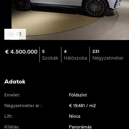
30
€
4.500.000
5
4
231
Szobák
Hálószoba
Négyzetméter
Adatok
Emelet:
Földszint
Négyzetméter ár :
€
19.481
/ m2
Lift:
Nincs
Kilátás:
Panorámás