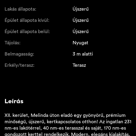
Lakás állapota:
Újszerű
Épület állapota kívül:
Újszerű
Épület állapota belül:
Újszerű
Tájolás:
Nyugat
Belmagasság:
3 m alatti
Erkély/terasz:
Terasz
Leírás
XII. kerület, Melinda úton eladó egy gyönyörű, prémium
minőségű, újszerű, kertkapcsolatos otthon! Az ingatlan 231
nm-es lakótérrel, 40 nm-es terasszal és saját, 170 nm-es
gondozott kerttel rendelkezik. Modern, elegáns kialakítás,