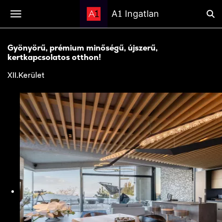
1
A
Ingatlan
Gyönyörű, prémium minőségű, újszerű,
kertkapcsolatos otthon!
XII.Kerület