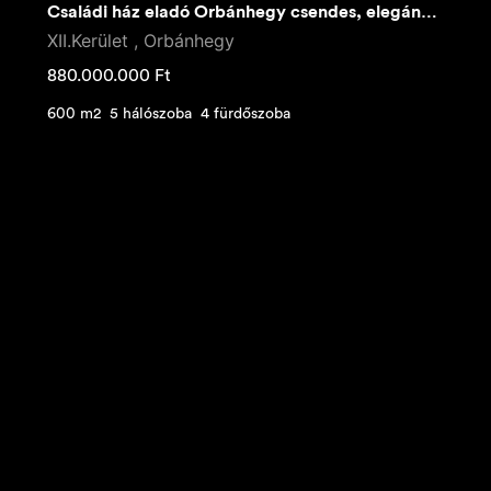
Családi ház eladó Orbánhegy csendes, elegáns részén!
XII.Kerület , Orbánhegy
880.000.000
Ft
600 m2
5 hálószoba
4 fürdőszoba