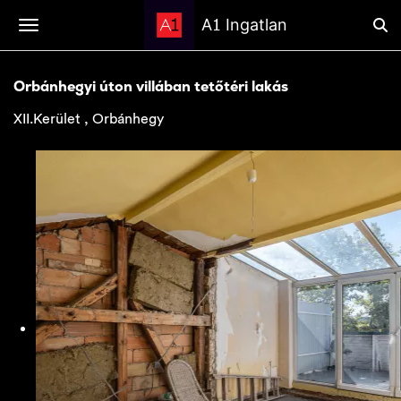
1
A
Ingatlan
Orbánhegyi úton villában tetőtéri lakás
XII.Kerület , Orbánhegy