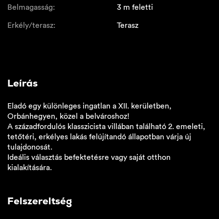
Belmagasság:
3 m feletti
Erkély/terasz:
Terasz
Leírás
Eladó egy különleges ingatlan a XII. kerületben,
Orbánhegyen, közel a belvároshoz!
A századfordulós klasszicista villában található 2. emeleti,
tetőtéri, erkélyes lakás felújítandó állapotban várja új
tulajdonosát.
Ideális választás befektetésre vagy saját otthon
kialakítására.
Felszereltség