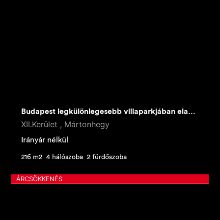
Budapest legkülönlegesebb villaparkjában eladó lakások
XII.Kerület , Mártonhegy
Irányár nélkül
216 m2
4 hálószoba
2 fürdőszoba
ÁRCSÖKKENÉS