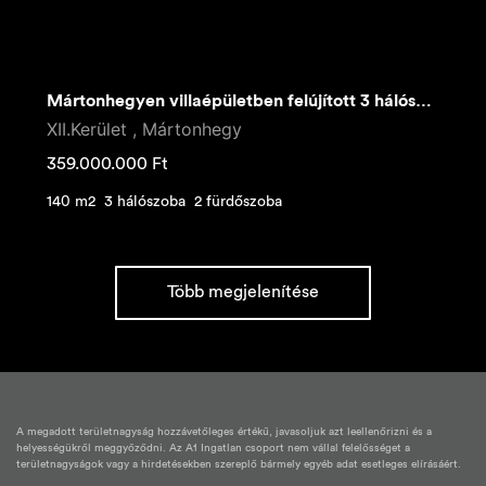
Mártonhegyen villaépületben felújított 3 hálószobás lakás
XII.Kerület , Mártonhegy
359.000.000
Ft
140 m2
3 hálószoba
2 fürdőszoba
Több megjelenítése
A megadott területnagyság hozzávetőleges értékű, javasoljuk azt leellenőrizni és a
helyességükről meggyőződni. Az A1 Ingatlan csoport nem vállal felelősséget a
területnagyságok vagy a hirdetésekben szereplő bármely egyéb adat esetleges elírásáért.