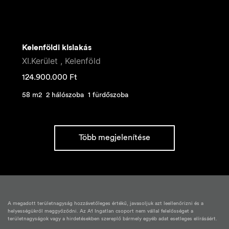
Kelenföldi kislakás
XI.Kerület , Kelenföld
124.900.000
Ft
58 m2
2 hálószoba
1 fürdőszoba
Több megjelenítése
A megadott területnagyság hozzávetőleges értékű, javasoljuk azt leellenőrizni és a
helyességükről meggyőződni. Az A1 Ingatlan csoport nem vállal felelősséget a
területnagyságok vagy a hirdetésekben szereplő bármely egyéb adat esetleges elírásáért.