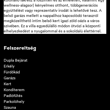
különálló lakrész a főszinten és az emeleten, valamint egy
wellness-alagsor) kényelmes otthont, többgenerációs
együttélést vagy reprezentatív irodát is lehetővé tesz. A
belső garázs mellett a nappalihoz kapcsolódó teraszról
megközelíthető intim belső kert igazi zöld oázis a város
szívében. Ez a villa egyedülálló módon ötvözi a központi
elhelyezkedést a nyugalommal és a sokoldalú élettérrel.
Felszereltség
Dupla Bejárat
Erkély
Fürdőkád
Garázs
Kert
Konditerem
Padlófűtés
Parkolóhely
Szauna