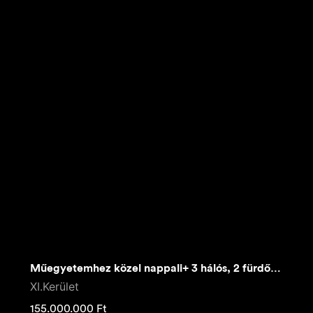
Műegyetemhez közel nappali+ 3 hálós, 2 fürdős lakás
XI.Kerület
155.000.000
Ft