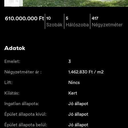
4
610.000.000
Ft
10
5
417
Szobák
Hálószoba
Négyzetméter
Adatok
Emelet:
3
Négyzetméter ár :
1.462.830
Ft / m2
Lift:
Nincs
Kilátás:
Kert
Ingatlan állapota:
Jó állapot
Épület állapota kívül:
Jó állapot
Épület állapota belül:
Jó állapot