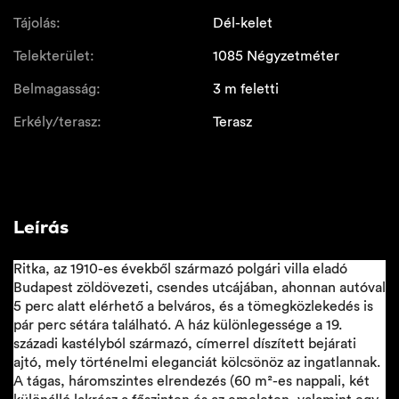
Tájolás:
Dél-kelet
Telekterület:
1085 Négyzetméter
Belmagasság:
3 m feletti
Erkély/terasz:
Terasz
Leírás
Ritka, az 1910-es évekből származó polgári villa eladó
Budapest zöldövezeti, csendes utcájában, ahonnan autóval
5 perc alatt elérhető a belváros, és a tömegközlekedés is
pár perc sétára található. A ház különlegessége a 19.
századi kastélyból származó, címerrel díszített bejárati
ajtó, mely történelmi eleganciát kölcsönöz az ingatlannak.
A tágas, háromszintes elrendezés (60 m²-es nappali, két