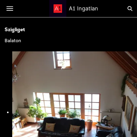
1
A
Ingatlan
Szigliget
Balaton