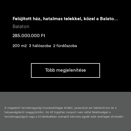
Felújított ház, hatalmas telekkel, közel a Balatonhoz
Balaton
285.000.000
Ft
200 m2
3 hálószoba
2 fürdőszoba
Több megjelenítése
A megadott területnagyság hozzávetőleges értékű, javasoljuk azt leellenőrizni és a
helyességükről meggyőződni. Az A1 Ingatlan csoport nem vállal felelősséget a
területnagyságok vagy a hirdetésekben szereplő bármely egyéb adat esetleges elírásáért.