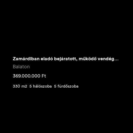
Zamárdiban eladó bejáratott, működő vendégház-borozó!
Balaton
369.000.000
Ft
330 m2
5 hálószoba
5 fürdőszoba