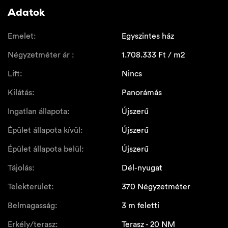
Adatok
Emelet:
Egyszintes ház
Négyzetméter ár :
1.708.333
Ft / m2
Lift:
Nincs
Kilátás:
Panorámás
Ingatlan állapota:
Újszerű
Épület állapota kívül:
Újszerű
Épület állapota belül:
Újszerű
Tájolás:
Dél-nyugat
Telekterület:
370 Négyzetméter
Belmagasság:
3 m feletti
Erkély/terasz:
Terasz - 20 NM