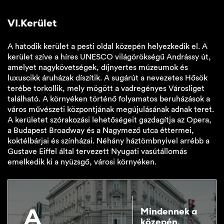
VI.Kerület
A hatodik kerület a pesti oldal közepén helyezkedik el. A
kerület szíve a híres UNESCO világörökségű Andrássy út,
amelyet nagykövetségek, díjnyertes múzeumok és
luxuscikk áruházak díszítik. A sugárút a nevezetes Hősök
terébe torkollik, mely mögött a vadregényes Városliget
található. A környéken történő folyamatos beruházások a
város művészeti központjának megújulásának adnak teret.
A kerületet szórakozási lehetőségeit gazdagítja az Opera,
a Budapest Broadway és a Nagymező utca éttermei,
koktélbárjai és színházai. Néhány háztömbnyivel arrébb a
Gustave Eiffel által tervezett Nyugati vasútállomás
emelkedik ki a nyüzsgő, városi környéken.
A
Mindennek a
közepén,