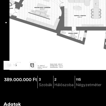
16
389.000.000
Ft
3
2
115
Szobák
Hálószoba
Négyzetméter
Adatok