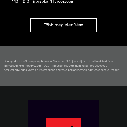
143 m2
3 hálószoba
1 fürdőszoba
Több megjelenítése
A megadott területnagyság hozzávetőleges értékű, javasoljuk azt leellenőrizni és a
helyességükről meggyőződni. Az A1 Ingatlan csoport nem vállal felelősséget a
területnagyságok vagy a hirdetésekben szereplő bármely egyéb adat esetleges elírásáért.