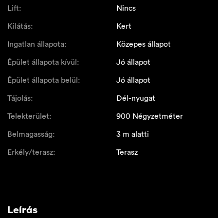
Lift:
Nincs
Kilátás:
Kert
Ingatlan állapota:
Közepes állapot
Épület állapota kívül:
Jó állapot
Épület állapota belül:
Jó állapot
Tájolás:
Dél-nyugat
Telekterület:
900 Négyzetméter
Belmagasság:
3 m alatti
Erkély/terasz:
Terasz
Leírás