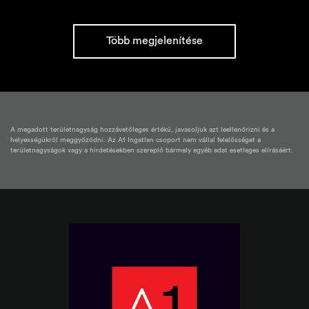
Több megjelenítése
A megadott területnagyság hozzávetőleges értékű, javasoljuk azt leellenőrizni és a
helyességükről meggyőződni. Az A1 Ingatlan csoport nem vállal felelősséget a
területnagyságok vagy a hirdetésekben szereplő bármely egyéb adat esetleges elírásáért.