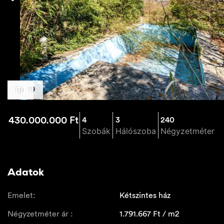
19
430.000.000
Ft
4
3
240
Szobák
Hálószoba
Négyzetméter
Adatok
Emelet:
Kétszintes ház
Négyzetméter ár :
1.791.667
Ft / m2