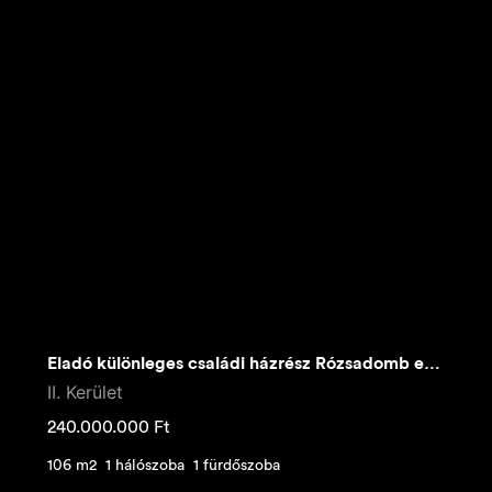
Eladó különleges családi házrész Rózsadomb egyik legjobb részén
II. Kerület
240.000.000
Ft
106 m2
1 hálószoba
1 fürdőszoba