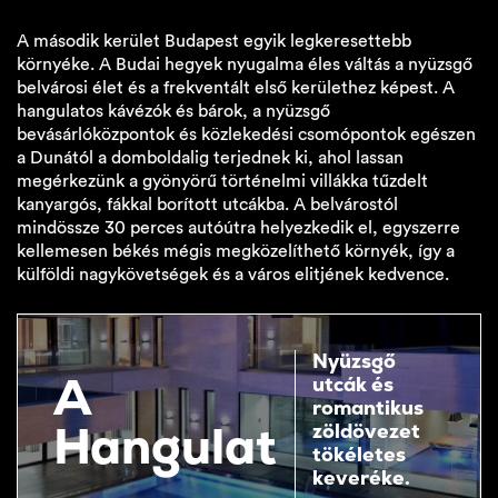
A második kerület Budapest egyik legkeresettebb
környéke. A Budai hegyek nyugalma éles váltás a nyüzsgő
belvárosi élet és a frekventált első kerülethez képest. A
hangulatos kávézók és bárok, a nyüzsgő
bevásárlóközpontok és közlekedési csomópontok egészen
a Dunától a domboldalig terjednek ki, ahol lassan
megérkezünk a gyönyörű történelmi villákka tűzdelt
kanyargós, fákkal borított utcákba. A belvárostól
mindössze 30 perces autóútra helyezkedik el, egyszerre
kellemesen békés mégis megközelíthető környék, így a
külföldi nagykövetségek és a város elitjének kedvence.
Nyüzsgő
A
utcák és
romantikus
Hangulat
zöldövezet
tökéletes
keveréke.