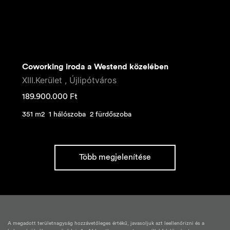
Coworking iroda a Westend közelében
XIII.Kerület , Újlipótváros
189.900.000
Ft
351 m2
1 hálószoba
2 fürdőszoba
Több megjelenítése
A megadott területnagyság hozzávetőleges értékű, javasoljuk azt leellenőrizni és a