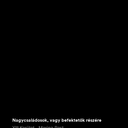
Nagycsaládosok, vagy befektetők részére
XIII.Kerület , Marina Part