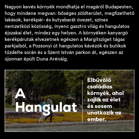
Nagyon kevés környék mondhatja el magáról Budapesten,
hogy mindene megvan: bőséges zöldterület, megfizethető
lakások, kerékpár- és kutyabarát övezet, színes
nemzetközi közösség, ínyenc gasztro világ és hangulatos
éjszakai élet, mindez egy helyen. A környéken kanyargó
kerékpárutak elvezetnek egészen a Margitsziget tágas
parkjaiból, a Pozsonyi út hangulatos kávézók és butikok
tűzdelte során és a Szent István parkon át, egészen az
újonnan épült Duna Arénáig.
Elbűvölő
családias
A
környék, ahol
zajlik az élet
Hangulat
és sosem
unatkozik az
ember.