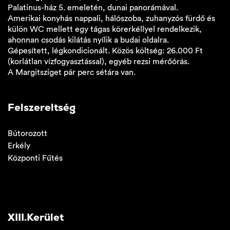
Palatinus-ház 5. emeletén, dunai panorámával.
Amerikai konyhás nappali, hálószoba, zuhanyzós fürdő és
külön WC mellett egy tágas körerkéllyel rendelkezik,
ahonnan csodás kilátás nyílik a budai oldalra.
Gépesített, légkondicionált. Közös költség: 26.000 Ft
(korlátlan vízfogyasztással), egyéb rezsi mérőórás.
A Margitsziget pár perc sétára van.
Felszereltség
Bútorozott
Erkély
Központi Fűtés
XIII.Kerület