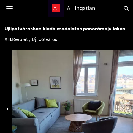
1
A
Ingatlan
Újlipótvárosban kiadó csodálatos panorámájú lakás
XIII.Kerület , Újlipótváros