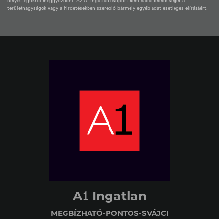
helyességükről meggyőződni. Az A1 Ingatlan csoport nem vállal felelősséget a
területnagyságok vagy a hirdetésekben szereplő bármely egyéb adat esetleges elírásáért.
1
A
Ingatlan
MEGBÍZHATÓ-PONTOS-SVÁJCI