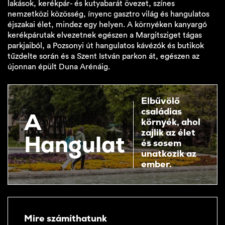
lakások, kerékpár- és kutyabarát övezet, színes
nemzetközi közösség, ínyenc gasztro világ és hangulatos
éjszakai élet, mindez egy helyen. A környéken kanyargó
kerékpárutak elvezetnek egészen a Margitsziget tágas
parkjaiból, a Pozsonyi út hangulatos kávézók és butikok
tűzdelte során és a Szent István parkon át, egészen az
újonnan épült Duna Arénáig.
Elbűvölő
családias
A
környék, ahol
zajlik az élet
Hangulat
és sosem
unatkozik az
ember.
Mire számíthatunk