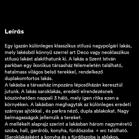
Leírás
Egy igazán különleges klasszikus stílusú nagypolgári lakás,
mely lakésból könnyű szerrel art Deco vagy neoklaszikus
stílusú lakást alakíthatunk ki. A lakás a Szent István
parkban egy ikonikus társasház félemeletén található,
hatalmass világos belső terekkel, rendelkező
duplakomfortos lakás.
A lakásba a társasház impozáns lépcsőházán keresztül
jutunk. A lakás saroklakás, eredeti elrendezésnek
köszönhetően nappali 3 háló, mely igen ritka ezen a
környéken. A lakásban meghagyták az különleges eredeti
szárnyas ajtókkal , és parkra néző, dupla ablakokat. Nagy
belmagasságok jellemzik a tereket.
A mellékelt alaprajz szerint a lakásban három nagyméretű
szoba, hall, gardrób, konyha, fürdőszoba + wc található.
(Saroklakásként a konyha és a fürdőszoba is ablakos,