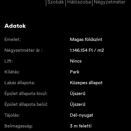
Szobák
Hálószoba
Négyzetméter
Adatok
Emelet:
Magas földszint
Négyzetméter ár :
1.146.154
Ft / m2
Lift:
Nincs
Kilátás:
Park
Lakás állapota:
Közepes állapot
Épület állapota kívül:
Újszerű
Épület állapota belül:
Újszerű
Tájolás:
Dél-nyugat
Belmagasság:
3 m feletti