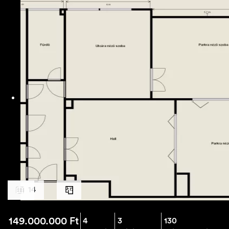
14
149.000.000
Ft
4
3
130