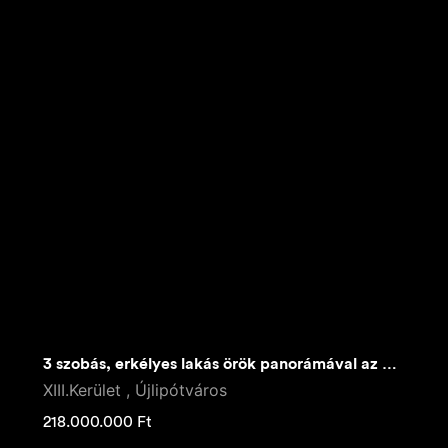
3 szobás, erkélyes lakás örök panorámával az Újpesti rakparton
XIII.Kerület , Újlipótváros
218.000.000
Ft