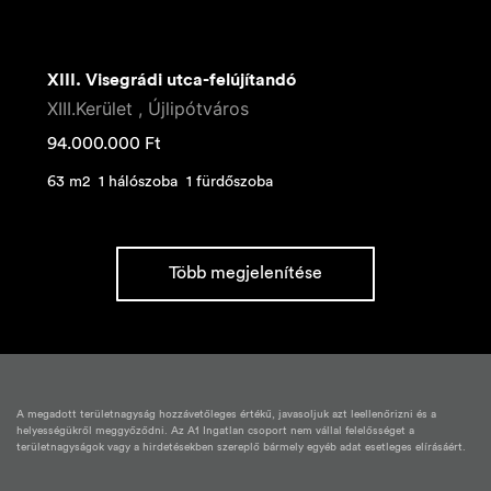
XIII. Visegrádi utca-felújítandó
XIII.Kerület , Újlipótváros
94.000.000
Ft
63 m2
1 hálószoba
1 fürdőszoba
Több megjelenítése
A megadott területnagyság hozzávetőleges értékű, javasoljuk azt leellenőrizni és a
helyességükről meggyőződni. Az A1 Ingatlan csoport nem vállal felelősséget a
területnagyságok vagy a hirdetésekben szereplő bármely egyéb adat esetleges elírásáért.