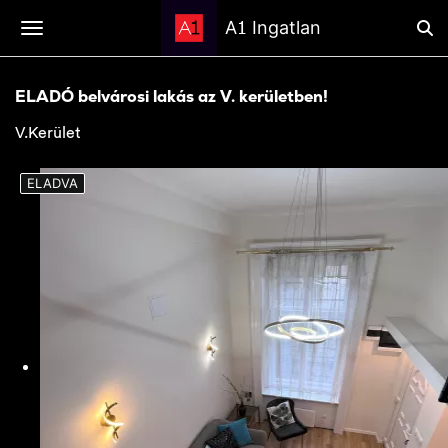
1
A
Ingatlan
ELADÓ belvárosi lakás az V. kerületben!
V.Kerület
ELADVA