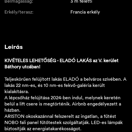
Belmagasság:
3 m feletti
Erkély/terasz:
Francia erkély
Leírás
KIVÉTELES LEHETŐSÉG - ELADÓ LAKÁS az V. kerület
Báthory utcában!
Teljeskörűen felújított lakás ELADÓ a belváros szívében. A
lakás 22 nm-es, és 10 nm-es fekvő-galéria került
kialakításra.
A lépcsőház felújítása 2024-ben indul, melynek keretén
belül a lift csere is megtörténik. Airbnb engedélyezett a
házban.
ARISTON okoskazánnal felszerelt az ingatlan, a fűtést
NOBO fali panel fűtőtestek szolgáltatják. LED-es lámpák
biztosítják az energiatakarékosságot.