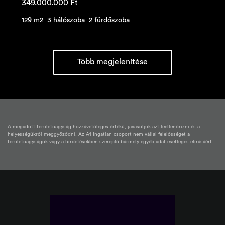
349.000.000
Ft
129 m2
3 hálószoba
2 fürdőszoba
Több megjelenítése
A megadott területnagyság hozzávetőleges értékű, javasoljuk azt leellenőrizni és a
helyességükről meggyőződni. Az A1 Ingatlan csoport nem vállal felelősséget a
területnagyságok vagy a hirdetésekben szereplő bármely egyéb adat esetleges elírásáért.