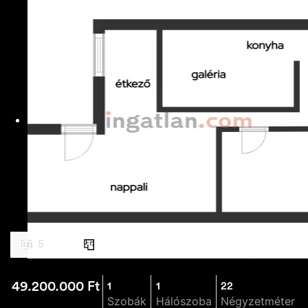
5
49.200.000
Ft
1
1
22
Szobák
Hálószoba
Négyzetméter