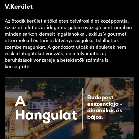
V.Kerület
Az ötödik kerület a tökéletes belvárosi élet középpontja.
Az üzleti élet és az idegenforgalom nyüzsgő centrumában
minden sarkon kiemelt ingatlanokkal, exkluzív gourmet
éttermekkel és turista látványosságokkal találhatjuk
szembe magunkat. A gondozott utcák és épületek nem
csak a látogatókat vonzzák, de a folyamatos új
beruházások vonzereje a befektetők számára is
kecsegtető.
A
Budapest
esszenciája -
Hangulat
dinamikus és
bájos.