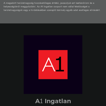
A megadott területnagyság hozzávetőleges értékű, javasoljuk azt leellenőrizni és a
helyességükről meggyőződni. Az A1 Ingatlan csoport nem vállal felelősséget a
területnagyságok vagy a hirdetésekben szereplő bármely egyéb adat esetleges elírásáért.
1
A
Ingatlan