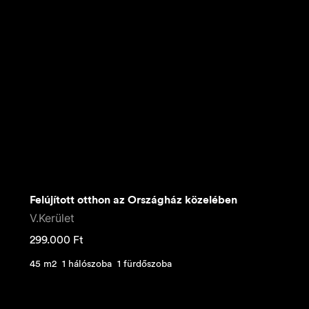
Felújított otthon az Országház közelében
V.Kerület
299.000
Ft
45 m2
1 hálószoba
1 fürdőszoba