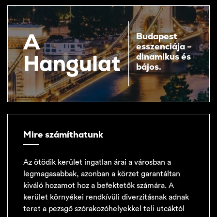
A
Budapest
esszenciája -
Hangulat
dinamikus és
bájos.
Mire számíthatunk
Az ötödik kerület ingatlan árai a városban a
legmagasabbak, azonban a körzet garantáltan
kiváló hozamot hoz a befektetők számára. A
kerület környékei rendkívüli diverzitásnak adnak
teret a pezsgő szórakozóhelyekkel teli utcáktól