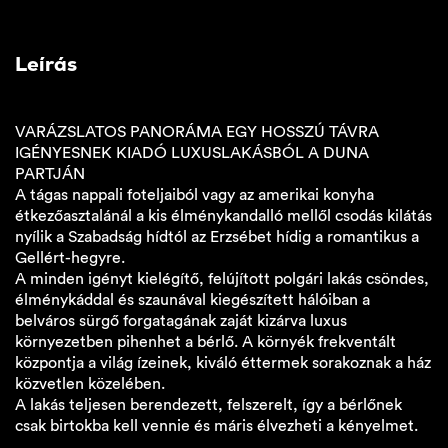
Leírás
VARÁZSLATOS PANORÁMA EGY HOSSZÚ TÁVRA
IGÉNYESNEK KIADÓ LUXUSLAKÁSBÓL A DUNA
PARTJÁN
A tágas nappali foteljaiból vagy az amerikai konyha
étkezőasztalánál a kis élménykandalló mellől csodás kilátás
nyílik a Szabadság hídtól az Erzsébet hídig a romantikus a
Gellért-hegyre.
A minden igényt kielégítő, felújított polgári lakás csöndes,
élménykáddal és szaunával kiegészített hálóiban a
belváros sürgő forgatagának zaját kizárva luxus
környezetben pihenhet a bérlő. A környék frekventált
központja a világ ízeinek, kiváló éttermek sorakoznak a ház
közvetlen közelében.
A lakás teljesen berendezett, felszerelt, így a bérlőnek
csak birtokba kell vennie és máris élvezheti a kényelmet.