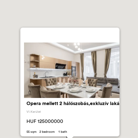
Opera mellett 2 hálószobás,exkluzív lakás
VI.Kerület
HUF 125000000
55 sqm 2 bedroom 1 bath