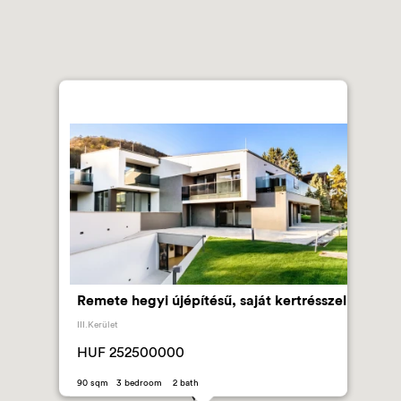
Remete hegyi újépítésű, saját kertrésszel eladó
III.Kerület
HUF 252500000
90 sqm 3 bedroom 2 bath